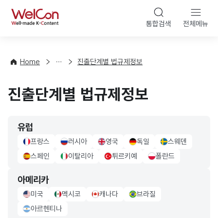
본문 바로가기
WelCon
통합검색
전체메뉴
해
외
법
률
Home
진출단계별 법규제정보
·
정
진출단계별 법규제정보
책
유럽
프랑스
러시아
영국
독일
스웨덴
france Flag
russia Flag
UK Flag
germany Flag
sweden Flag
스페인
이탈리아
튀르키예
폴란드
sapin Flag
italy Flag
turkiye Flag
poland Flag
아메리카
미국
멕시코
캐나다
브라질
usa Flag
mexico Flag
canada Flag
brazil Flag
아르헨티나
Argentina Flag