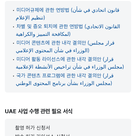
•
미디어규제에 관한 연방법 (قانون اتحادي في شأن
تنظيم الإعلام)
•
차별 및 증오 퇴치에 관한 연방법 (القانون الاتحادي
لمكافحة التمييز والكراهية)
•
미디어 콘텐츠에 관한 내각 결의안 (قرار مجلس
الوزراء في شأن المحتوى الإعلامي)
•
미디어 활동 라이선스에 관한 내각 결의안 (قرار
مجلس الوزراء في شأن تراخيص الأنشطة الإعلامية)
•
국가 콘텐츠 프로그램에 관한 내각 결의안 (قرار
مجلس الوزراء بشأن برنامج المحتوى الوطني)
UAE 사업 수행 관련 필요 서식
촬영 허가 신청서