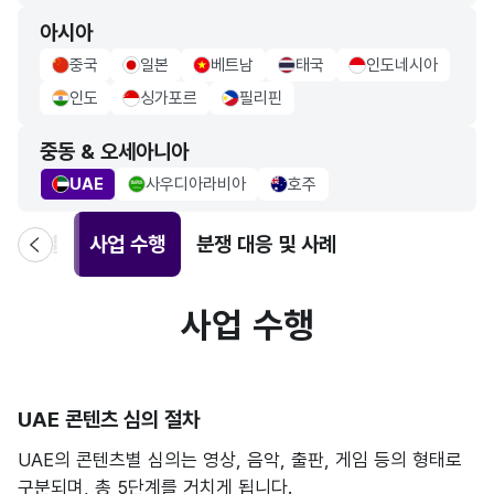
아시아
중국
일본
베트남
태국
인도네시아
china Flag
japan Flag
vietnam Flag
thailand Flag
indonesia Flag
인도
싱가포르
필리핀
indo Flag
singapore Flag
philippiness Flag
중동 & 오세아니아
UAE
사우디아라비아
호주
uae Flag
saudiarabia Flag
Australia Flag
약 체결
사업 수행
분쟁 대응 및 사례
사업 수행
UAE 콘텐츠 심의 절차
UAE의 콘텐츠별 심의는 영상, 음악, 출판, 게임 등의 형태로
구분되며, 총 5단계를 거치게 됩니다.