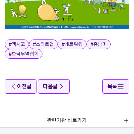
태그
#
멕시코
#
스타트업
#
네트워킹
#
중남미
#
한국무역협회
이전글
다음글
목록
관련기관 바로가기