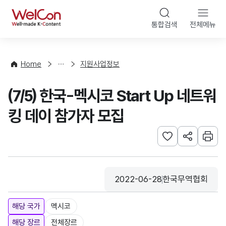
본문 바로가기
WelCon
통합검색
전체메뉴
행
사
·
사
Home
지원사업정보
업
신
(7/5) 한국-멕시코 Start Up 네트워
청
킹 데이 참가자 모집
관심사 등록하기
URL 공유하
인쇄
2022-06-28
한국무역협회
등록일
수집기관
해당 국가
멕시코
해당 장르
전체장르