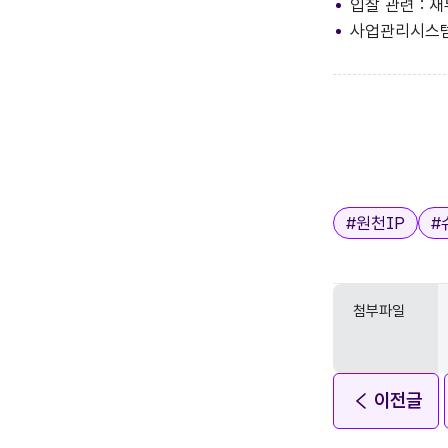
입찰 관련 : 재
사업관리시스템 관
태그
#
원천IP
#
첨부파일
이전글