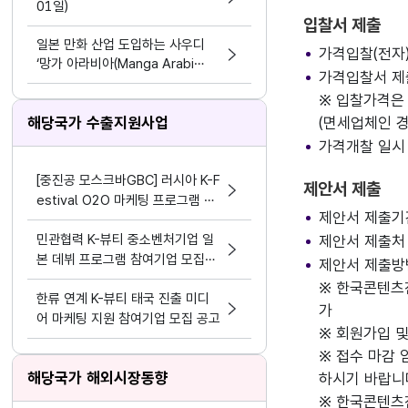
01일)
입찰서 제출
일본 만화 산업 도입하는 사우디
가격입찰(전자) 
‘망가 아라비아(Manga Arabi
가격입찰서 제출처
a)’·‘망가 프로덕션(Manga Produ
※ 입찰가격은
ctions)’, 한국 웹툰 진출과 현지
반응
해당국가 수출지원사업
(면세업체인 
가격개찰 일시
[중진공 모스크바GBC] 러시아 K-F
제안서 제출
estival O2O 마케팅 프로그램 참
제안서 제출기간 
여기업 모집 공고(~8.19)
민관협력 K-뷰티 중소벤처기업 일
제안서 제출처 :
본 데뷔 프로그램 참여기업 모집공
제안서 제출방
고
※ 한국콘텐츠
한류 연계 K-뷰티 태국 진출 미디
가
어 마케팅 지원 참여기업 모집 공고
※ 회원가입 
※ 접수 마감 
해당국가 해외시장동향
하시기 바랍니
※ 한국콘텐츠