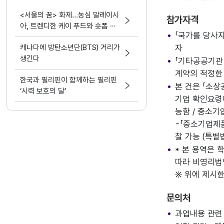
<서울의 꿈> 화제...농심 말레이시
참가자격
아, 트렌디한 케이 푸드와 숏폼 마
「국가를 당사
케팅 결합
캐나다에 방탄소년단(BTS) 거리가
자
생긴다
「기타공공기관 
계약의 적정한
한국과 필리핀이 함께하는 필리핀
본 건은 「소
‘시력 보호의 달’
기업 확인요령
능함 / 중소기
-「중소기업제품
찰 가능 (특별
* 본 용역은 
따라 비영리법
※ 위에 제시
문의처
과업내용 관련 :