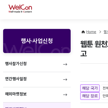
WelCon
Home
행
행사·사업신청
웹툰 원천
고
행사참가신청
연간행사일정
해당 국가
전
해외마켓정보
해당 장르
만