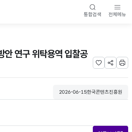
통합검색
전체메뉴
 방안 연구 위탁용역 입찰공
관심사 등록하기
URL 공유하
인쇄
2026-06-15
한국콘텐츠진흥원
등록일
수집기관