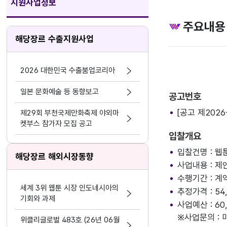
지원사업정보
주요내용
해당장르 수출지원사업
2026 대한민국 수출붐업코리아
일본 문화예술 등 동향보고
공고번호
[공고 제2026
제29회 부천국제만화축제 야외마
켓부스 참가자 모집 공고
입찰개요
입찰건명 : 웹
해당장르 해외시장동향
사업내용 : 
수행기간 : 계
세계 3위 웹툰 시장 인도네시아의
추정가격 : 54
기회와 과제
사업예산 : 60
※사업문의 : 미
위클리글로벌 483호 (26년 06월