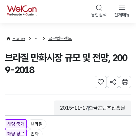
본문 바로가기
WelCon
통합검색
전체메뉴
해
외
동
향
Home
글로벌트렌드
·
통
브라질 만화시장 규모 및 전망, 200
계
9-2018
관심사 등록하기
URL 공유하
인쇄
2015-11-17
한국콘텐츠진흥원
등록일
수집기관
해당 국가
브라질
해당 장르
만화