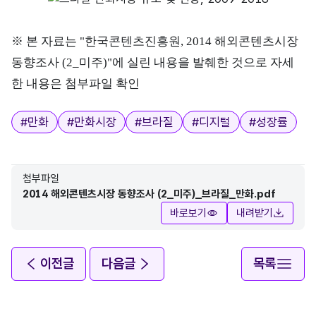
※ 본 자료는 "한국콘텐츠진흥원, 2014 해외콘텐츠시장
동향조사 (2_미주)"에 실린 내용을 발췌한 것으로 자세
한 내용은 첨부파일 확인
태그
#
만화
#
만화시장
#
브라질
#
디지털
#
성장률
첨부파일
2014 해외콘텐츠시장 동향조사 (2_미주)_브라질_만화.pdf
바로보기
내려받기
이전글
다음글
목록