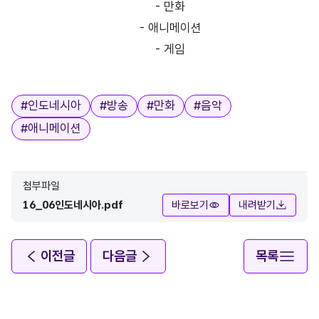
- 만화
- 애니메이션
- 게임
태그
#
인도네시아
#
방송
#
만화
#
음악
#
애니메이션
첨부파일
16_06인도네시아.pdf
바로보기
내려받기
이전글
다음글
목록