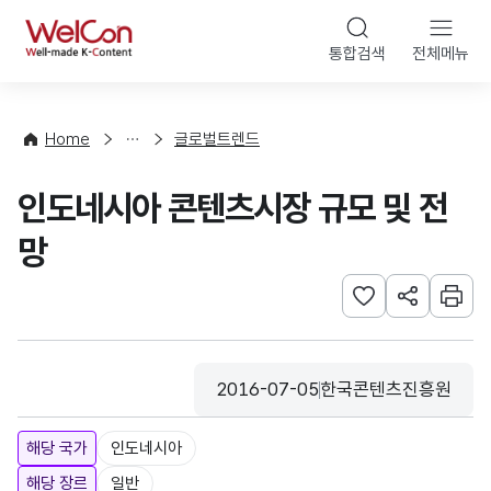
본문 바로가기
WelCon
통합검색
전체메뉴
해
외
동
향
Home
글로벌트렌드
·
통
인도네시아 콘텐츠시장 규모 및 전
계
망
관심사 등록하기
URL 공유하
인쇄
2016-07-05
한국콘텐츠진흥원
등록일
수집기관
해당 국가
인도네시아
해당 장르
일반