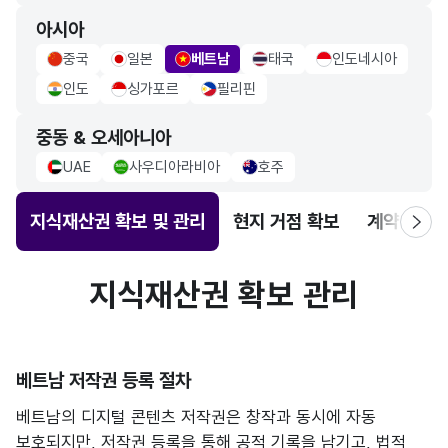
아시아
중국
일본
베트남
태국
인도네시아
china Flag
japan Flag
vietnam Flag
thailand Flag
indonesia Flag
인도
싱가포르
필리핀
indo Flag
singapore Flag
philippiness Flag
중동 & 오세아니아
UAE
사우디아라비아
호주
uae Flag
saudiarabia Flag
Australia Flag
지식재산권 확보 및 관리
현지 거점 확보
계약 체결
지식재산권 확보 관리
베트남 저작권 등록 절차
베트남의 디지털 콘텐츠 저작권은 창작과 동시에 자동
보호되지만, 저작권 등록을 통해 공적 기록을 남기고, 법적