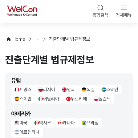
본문 바로가기
WelCon
통합검색
전체메뉴
해
외
법
률
Home
진출단계별 법규제정보
·
정
진출단계별 법규제정보
책
유럽
프랑스
러시아
영국
독일
스웨덴
france Flag
russia Flag
UK Flag
germany Flag
sweden Flag
스페인
이탈리아
튀르키예
폴란드
sapin Flag
italy Flag
turkiye Flag
poland Flag
아메리카
미국
멕시코
캐나다
브라질
usa Flag
mexico Flag
canada Flag
brazil Flag
아르헨티나
Argentina Flag