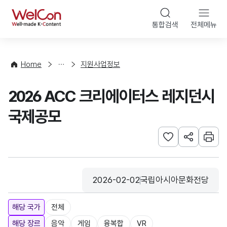
본문 바로가기
WelCon
통합검색
전체메뉴
행
사
·
사
Home
지원사업정보
업
신
2026 ACC 크리에이터스 레지던시
청
국제공모
관심사 등록하기
URL 공유하
인쇄
2026-02-02
등록일
수집기관
해당 국가
전체
해당 장르
음악
게임
융복합
VR