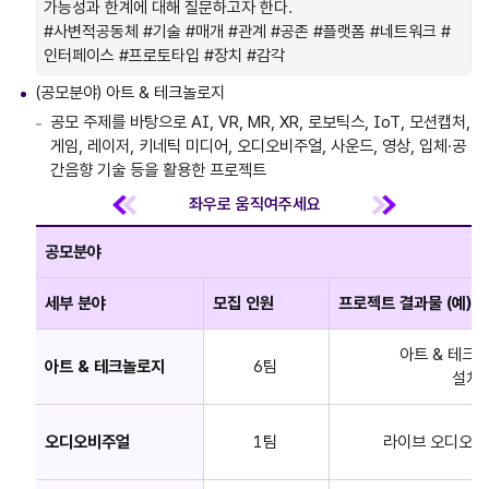
가능성과 한계에 대해 질문하고자 한다.
#사변적공동체 #기술 #매개 #관계 #공존 #플랫폼 #네트워크 #
인터페이스 #프로토타입 #장치 #감각
(공모분야) 아트 & 테크놀로지
공모 주제를 바탕으로 AI, VR, MR, XR, 로보틱스, IoT, 모션캡처,
게임, 레이저, 키네틱 미디어, 오디오비주얼, 사운드, 영상, 입체·공
간음향 기술 등을 활용한 프로젝트
공모분야
세부 분야
모집 인원
프로젝트 결과물 (예)
아트 & 테크놀
아트 & 테크놀로지
6팀
설치
오디오비주얼
1팀
라이브 오디오비