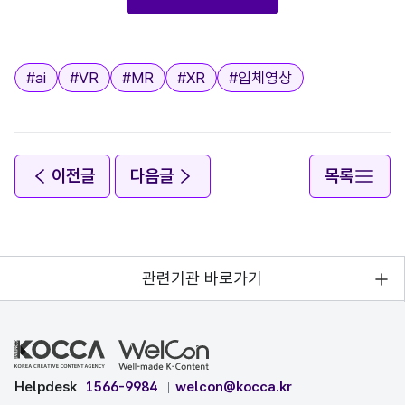
태그
#
ai
#
VR
#
MR
#
XR
#
입체영상
이전글
다음글
목록
관련기관 바로가기
Helpdesk
1566-9984
welcon@kocca.kr