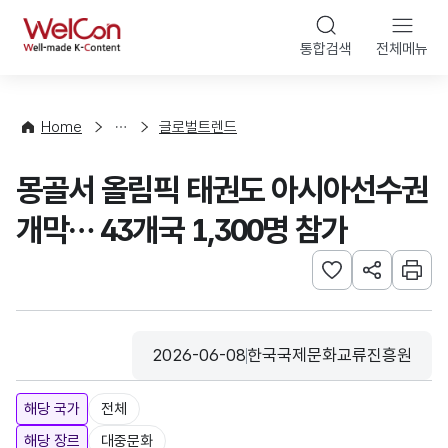
본문 바로가기
WelCon
통합검색
전체메뉴
해
외
동
향
Home
글로벌트렌드
·
통
몽골서 올림픽 태권도 아시아선수권
계
개막… 43개국 1,300명 참가
관심사 등록하기
URL 공유하
인쇄
2026-06-08
한국국제문화교류진흥원
등록일
수집기관
해당 국가
전체
해당 장르
대중문화