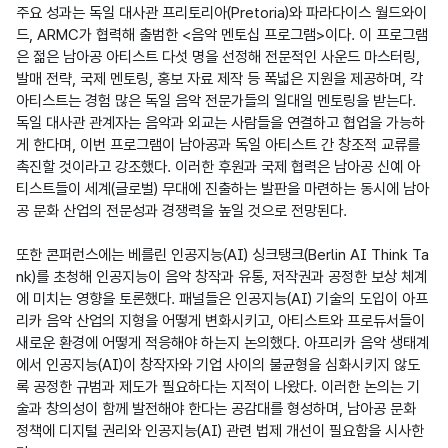
주요 성과는 독일 대사관 프리토리아(Pretoria)와 파라다이스 월드와이
드, ARMC가 협력해 출범한 <음악 멘토십 프로그램>이다. 이 프로그램
은 젊은 남아공 아티스트 다섯 명을 선정해 전문적인 사운드 마스터링, 
발매 전략, 국제 멘토링, 홍보 자료 제작 등 폭넓은 지원을 제공하며, 각 
아티스트는 경험 많은 독일 음악 전문가들의 일대일 멘토링을 받는다. 
독일 대사관 관계자는 음악과 외교는 사람들을 연결하고 협업을 가능하
게 한다며, 이번 프로그램이 남아공과 독일 아티스트 간 창조적 교류를 
촉진할 것이라고 강조했다. 이러한 후원과 국제 협력은 남아공 신예 아
티스트들이 세계(글로벌) 무대에 진출하는 발판을 마련하는 동시에 남아
공 문화 산업의 전문성과 경쟁력을 높일 것으로 전망된다.

또한 콘퍼런스에는 베를린 인공지능(AI) 싱크탱크(Berlin AI Think Ta
nk)를 초청해 인공지능이 음악 창작과 유통, 저작권과 공정한 보상 체계
에 미치는 영향을 토론했다. 패널들은 인공지능(AI) 기술의 도입이 아프
리카 음악 산업의 지형을 어떻게 변화시키고, 아티스트와 프로듀서들이 
새로운 환경에 어떻게 적응해야 하는지 논의했다. 아프리카 음악 생태계
에서 인공지능(AI)이 창작자와 기업 사이의 불균형을 심화시키지 않도
록 공정한 규범과 제도가 필요하다는 지적이 나왔다. 이러한 논의는 기
술과 창의성이 함께 발전해야 한다는 공감대를 형성하며, 남아공 문화 
정책에 디지털 권리와 인공지능(AI) 관련 법제 개선이 필요함을 시사한