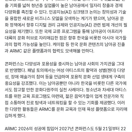
출 기회를 넓혀 청년층 실업률이 높은 남아공에서 일자리 창출과 경제 
다양화를 촉진할 수 있다. 인공지능(AI) 싱크탱크 논의는 창의성과 기술
을 융합한 새로운 비즈니스 모델을 모색하는 계기가 됐으며, 남아공 문
화 정책에서 향후 디지털 권리 규제와 인공지능(AI) 관련 법제 개선의 필
요성을 제기했다. 또한 국제 교류 프로그램을 통해 남아공이 아프리카 
대륙의 문화 허브로 자리매김한 점은 향후 한국을 비롯한 아시아 국가들
과의 협력 가능성을 높인다. 케이팝 등 한국 문화 콘텐츠의 남아공 진출
과 ARMC 같은 플랫폼과의 협력도 모색해볼 만하다.  

콘퍼런스는 다양성과 포용성을 중시하는 남아공 사회의 가치관을 그대
로 반영했다. 패널 토의에서는 여성 아티스트의 활약과 성별(젠더) 다양
성, 장애 예술가의 참여 등을 언급하며 포용적 문화 산업 생태계 구축의 
중요성을 강조했다. 이는 남아공뿐만 아니라 한국을 비롯한 다른 국가에
서도 참고할 만한 문화다원주의 실천 사례이다. 청소년과 차세대 아티스
트를 위한 교육 프로그램도 마련돼, 젊은 음악가들이 업계 전문가와 직
접 소통하며 진로 탐색과 네트워킹을 할 수 있는 기회를 제공했다. 이러
한 다양한 활동들은 ARMC를 문화 교육과 인재 육성 플랫폼으로 자리매
김하게 했다.

ARMC 2026의 성공에 힘입어 2027년 콘퍼런스도 5월 21일부터 22