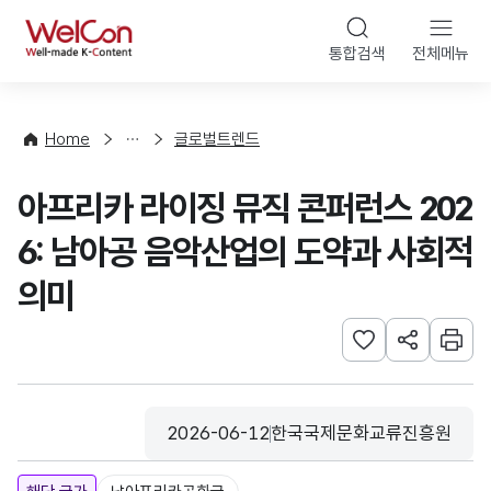
본문 바로가기
WelCon
통합검색
전체메뉴
해
외
동
향
Home
글로벌트렌드
·
통
아프리카 라이징 뮤직 콘퍼런스 202
계
6: 남아공 음악산업의 도약과 사회적
의미
관심사 등록하기
URL 공유하
인쇄
2026-06-12
한국국제문화교류진흥원
등록일
수집기관