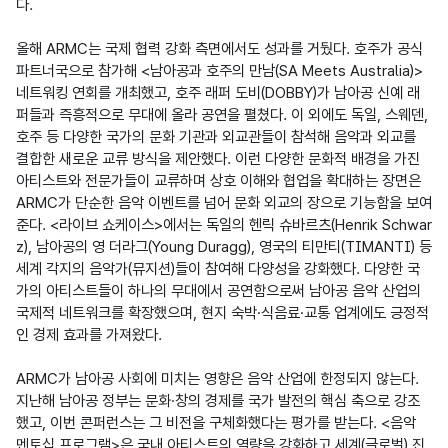
다. 

올해 ARMC는 국제 협력 강화 측면에서도 성과를 거뒀다. 호주가 공식 
파트너국으로 참가해 <남아공과 호주의 만남(SA Meets Australia)> 
네트워킹 연회를 개최했고, 호주 래퍼 도비(DOBBY)가 남아공 신예 래
퍼들과 즉흥적으로 무대에 올라 공연을 펼쳤다. 이 외에도 독일, 스웨덴, 
호주 등 다양한 국가의 문화 기관과 외교관들이 참석해 음악과 외교를 
결합한 새로운 교류 방식을 제안했다. 이런 다양한 문화적 배경을 가진 
아티스트와 전문가들이 교류하며 상호 이해와 협업을 확대하는 장면은 
ARMC가 단순한 음악 이벤트를 넘어 문화 외교의 장으로 기능함을 보여
준다. <라이브 쇼케이스>에서는 독일의 헨릭 슈바르츠(Henrik Schwar
z), 남아공의 영 더라그(Young Duragg), 영국의 티만티(TIMANTI) 등 
세계 각지의 음악가(뮤지션)들이 참여해 다양성을 강화했다. 다양한 국
가의 아티스트들이 하나의 무대에서 공연함으로써 남아공 음악 산업의 
국제적 네트워크를 확장했으며, 현지 숙박·식음료·교통 업계에도 긍정적
인 경제 효과를 가져왔다.  

ARMC가 남아공 사회에 미치는 영향은 음악 산업에 한정되지 않는다. 
지난해 남아공 정부는 문화·창의 경제를 국가 발전의 핵심 축으로 강조
했고, 이번 콘퍼런스는 그 비전을 구체화했다는 평가를 받는다. <음악 
멘토십 프로그램>은 국내 아티스트의 역량을 강화하고 세계(글로벌) 진