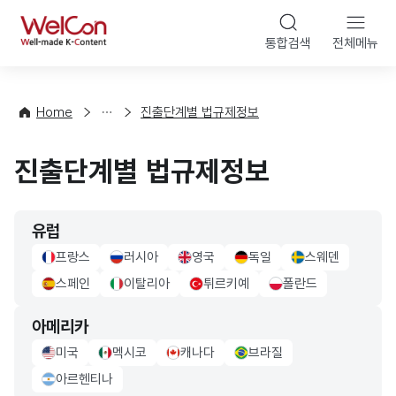
본문 바로가기
WelCon
통합검색
전체메뉴
해
외
법
률
Home
진출단계별 법규제정보
·
정
진출단계별 법규제정보
책
유럽
프랑스
러시아
영국
독일
스웨덴
france Flag
russia Flag
UK Flag
germany Flag
sweden Flag
스페인
이탈리아
튀르키예
폴란드
sapin Flag
italy Flag
turkiye Flag
poland Flag
아메리카
미국
멕시코
캐나다
브라질
usa Flag
mexico Flag
canada Flag
brazil Flag
아르헨티나
Argentina Flag