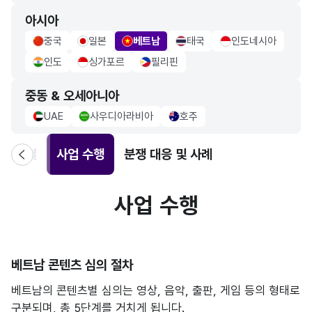
아시아
중국
일본
베트남
태국
인도네시아
china Flag
japan Flag
vietnam Flag
thailand Flag
indonesia Flag
인도
싱가포르
필리핀
indo Flag
singapore Flag
philippiness Flag
중동 & 오세아니아
UAE
사우디아라비아
호주
uae Flag
saudiarabia Flag
Australia Flag
약 체결
사업 수행
분쟁 대응 및 사례
사업 수행
베트남 콘텐츠 심의 절차
베트남의 콘텐츠별 심의는 영상, 음악, 출판, 게임 등의 형태로
구분되며, 총 5단계를 거치게 됩니다.