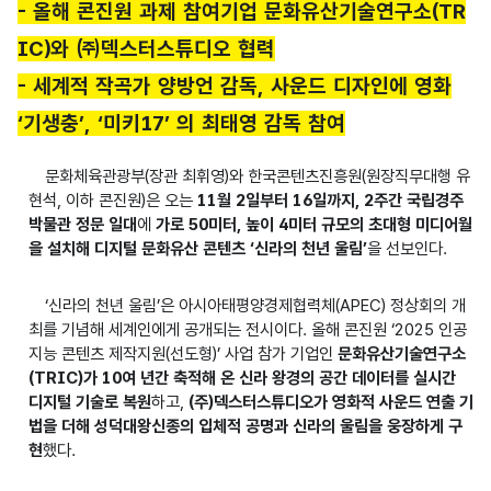
- 올해 콘진원 과제 참여기업 문화유산기술연구소(TR
IC)와 ㈜덱스터스튜디오 협력
- 세계적 작곡가 양방언 감독, 사운드 디자인에 영화
‘기생충’, ‘미키17’ 의 최태영 감독 참여
문화체육관광부(장관 최휘영)와 한국콘텐츠진흥원(원장직무대행 유
현석, 이하 콘진원)은 오는
11월 2일부터 16일까지, 2주간 국립경주
박물관 정문 일대
에
가로 50미터, 높이 4미터 규모의 초대형 미디어월
을 설치해 디지털 문화유산 콘텐츠 ‘신라의 천년 울림’
을 선보인다.
‘신라의 천년 울림’은 아시아태평양경제협력체(APEC) 정상회의 개
최를 기념해 세계인에게 공개되는 전시이다. 올해 콘진원 ‘2025 인공
지능 콘텐츠 제작지원(선도형)’ 사업 참가 기업인
문화유산기술연구소
(TRIC)가 10여 년간 축적해 온 신라 왕경의 공간 데이터를 실시간
디지털 기술로 복원
하고,
(주)덱스터스튜디오가 영화적 사운드 연출 기
법을 더해 성덕대왕신종의 입체적 공명과 신라의 울림을 웅장하게 구
현
했다.