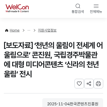
본문 바로가기
WelCon
통합검색
전체메뉴
행
사
·
사
Home
지원사업정보
업
신
[보도자료] ‘천년의 울림이 전세계 어
청
울림으로’ 콘진원, 국립경주박물관
에 대형 미디어콘텐츠 ‘신라의 천년
울림’ 전시
관심사 등록하기
URL 공유하
인쇄
2025-11-04
한국콘텐츠진흥원
등록일
수집기관