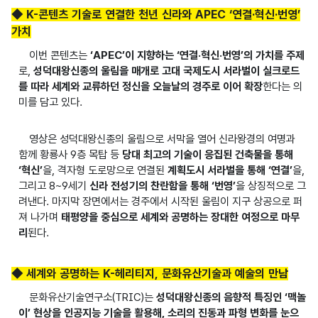
◆ K-콘텐츠 기술로 연결한 천년 신라와 APEC ‘연결·혁신·번영’
가치
이번 콘텐츠는
‘APEC’이 지향하는 ‘연결·혁신·번영’의 가치를 주제
로,
성덕대왕신종의 울림을 매개로 고대 국제도시 서라벌이 실크로드
를 따라 세계와 교류하던 정신을 오늘날의 경주로 이어 확장
한다는 의
미를 담고 있다.
영상은 성덕대왕신종의 울림으로 서막을 열어 신라왕경의 여명과
함께 황룡사 9층 목탑 등
당대 최고의 기술이 응집된 건축물을 통해
‘혁신’
을, 격자형 도로망으로 연결된
계획도시 서라벌을 통해 ‘연결’
을,
그리고 8~9세기
신라 전성기의 찬란함을 통해 ‘번영’
을 상징적으로 그
려낸다. 마지막 장면에서는 경주에서 시작된 울림이 지구 상공으로 퍼
져 나가며
태평양을 중심으로 세계와 공명하는 장대한 여정으로 마무
리
된다.
◆ 세계와 공명하는 K-헤리티지, 문화유산기술과 예술의 만남
문화유산기술연구소(TRIC)는
성덕대왕신종의 음향적 특징인 ‘맥놀
이’ 현상을 인공지능 기술을 활용해, 소리의 진동과 파형 변화를 눈으