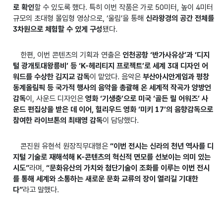
로 확인
할 수 있도록 했다. 특히 이번 작품은 가로 50미터, 높이 4미터
규모의 초대형 몰입형 영상으로, ‘울림’을 통해
신라왕경의 공간 전체를
3차원으로 체험할 수 있게 구성
됐다.
한편, 이번 콘텐츠의 기획과 연출은
인천공항 ‘반가사유상’과 ‘디지
털 광개토대왕릉비’ 등 ‘K-헤리티지 프로젝트’로 세계 3대 디자인 어
워드를 수상한 김지교 감독
이 맡았다. 음악은
부산아시안게임과 평창
동계올림픽 등 국가적 행사의 음악을 총괄해 온 세계적 작곡가 양방언
감독
이, 사운드 디자인은
영화 ‘기생충’으로 미국 ‘골든 릴 어워즈’ 사
운드 편집상을 받은 데 이어, 헐리우드 영화 ‘미키 17’의 음향감독으로
참여한 라이브톤의 최태영 감독
이 담당했다.
콘진원 유현석 원장직무대행은
“이번 전시는 신라의 천년 역사를 디
지털 기술로 재해석해 K-콘텐츠의 혁신적 면모를 선보이는 의미 있는
시도”
라며,
“문화유산의 가치와 첨단기술이 조화를 이루는 이번 전시
를 통해 세계와 소통하는 새로운 문화 교류의 장이 열리길 기대한
다”
라고 말했다.